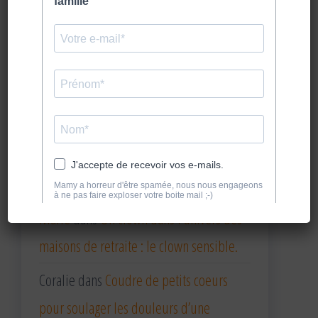
Coralie
dans
La fiche anim 9 : qui sera le
nez de la résidence ? Loto de odeurs.
sylvie Bernard
dans
La fiche anim 9 : qui
sera le nez de la résidence ? Loto de
odeurs.
Coralie
dans
Un clown dans l’univers des
maisons de retraite : le clown sensible.
Marie
dans
Un clown dans l’univers des
maisons de retraite : le clown sensible.
Coralie
dans
Coudre de petits coeurs
pour soulager les douleurs d’une