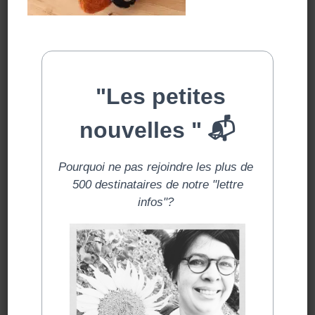
Rechercher :
LES ARTICLES RÉCENTS
La fiche anim 9 : qui sera le nez de la
résidence ? Loto de odeurs.
1 jour une anim : on se retrouve pour la
fiche 8 avec des jeux de mots.