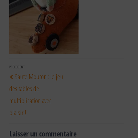
Navigation
PRÉCÉDENT
Article
Saute Mouton : le jeu
de
précédent
l’article
des tables de
multiplication avec
plaisir !
Laisser un commentaire