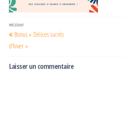
Navigation
PRÉCÉDENT
Article
Bonus « Délices sucrés
de
précédent
l’article
d’hiver »
Laisser un commentaire