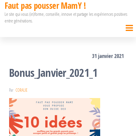
Faut pas pousser MamY !
Passer
Le site qui vous (in)forme, conseille, innove et partage les expériences positives
ce
entre générations.
contenu
31 janvier 2021
Bonus_Janvier_2021_1
Par
CORALIE